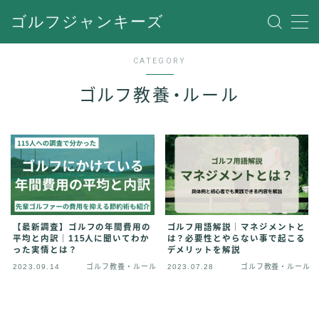
ゴルフジャンキーズ
MENU
CATEGORY
ゴルフ教養・ルール
スキルアップ・練習
ゴルフ教養・ルール
スクール
雑貨アイテム
【最新調査】ゴルフの年間費用の
ゴルフ用語解説｜マネジメントと
平均と内訳｜115人に聞いてわか
は？必要性とやらない事で起こる
った実情とは？
デメリットを解説
2023.09.14
ゴルフ教養・ルール
2023.07.28
ゴルフ教養・ルール