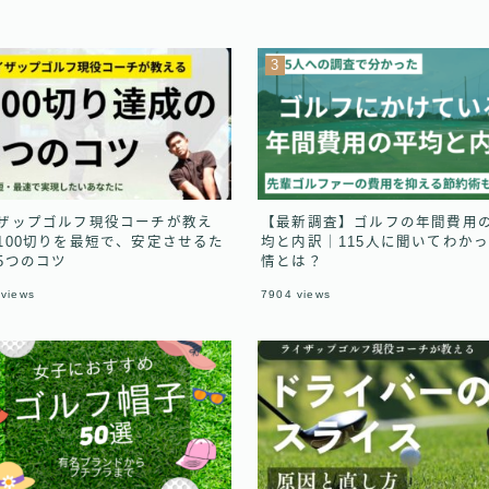
ザップゴルフ現役コーチが教え
【最新調査】ゴルフの年間費用
100切りを最短で、安定させるた
均と内訳｜115人に聞いてわか
5つのコツ
情とは？
views
7904
views