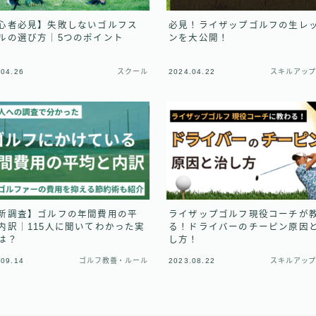
心者必見】失敗しないゴルフス
必見！ライザップゴルフの生レ
ルの選び方｜5つのポイント
ンを大公開！
.04.26
スクール
2024.04.22
スキルアッ
新調査】ゴルフの年間費用の平
ライザップゴルフ現役コーチが
内訳｜115人に聞いてわかった実
る！ドライバーのチーピン原因
は？
し方！
.09.14
ゴルフ教養・ルール
2023.08.22
スキルアッ