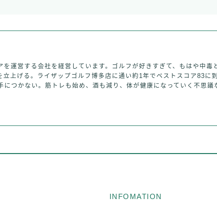
アを運営する会社を経営しています。ゴルフが好きすぎて、もはや中毒
を立上げる。ライザップゴルフ博多店に通い約1年でベストスコア83に
手につかない。筋トレも始め、酒も減り、体が健康になっていく不思議
INFOMATION