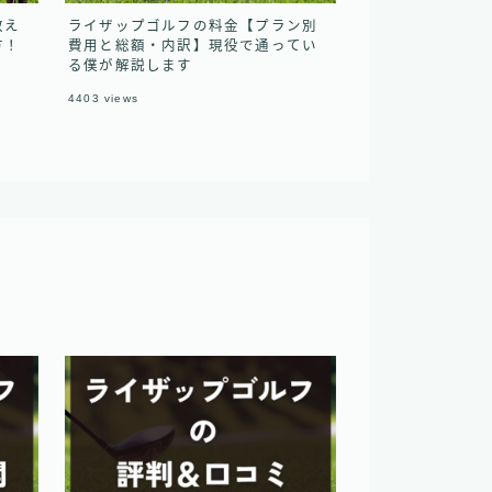
教え
ライザップゴルフの料金【プラン別
方！
費用と総額・内訳】現役で通ってい
る僕が解説します
4403
views