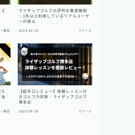
ッス
ライザップゴルフの評判を徹底解説
｜1年以上利用しているリアルユーザ
ーが語る
プ・練習
2024.04.18
スクール
教え
【超辛口レビュー】体験レッスン付
と治
きゴルフ力診断｜ライザップゴルフ
博多店
プ・練習
2023.08.20
スクール