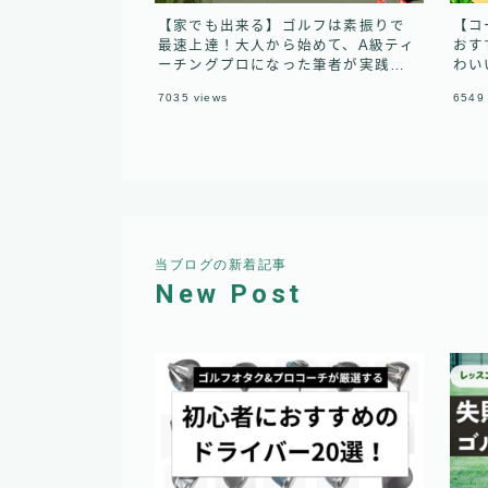
【家でも出来る】ゴルフは素振りで
【コ
最速上達！大人から始めて、A級ティ
おす
ーチングプロになった筆者が実践し
わい
ていた練習法
7035
views
6549
当ブログの新着記事
New Post