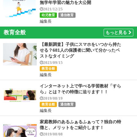
無学年学習の魅力を大公開
2021/12/25
幼児教育
通信教育
編集長
教育全般
もっと見る
【最新調査】子供にスマホをいつから持た
せる？681人の保護者に聞いて分かったベ
ストなタイミング
2023/09/15
教育全般
編集長
インターネット上で学べる学習教材「すら
ら」とは？その特徴に迫ります！！
2019/08/19
教育全般
通信教育
編集長
家庭教師のあるふぁるふぁって？独自の特
徴と、メリットをご紹介します！
2019/08/08