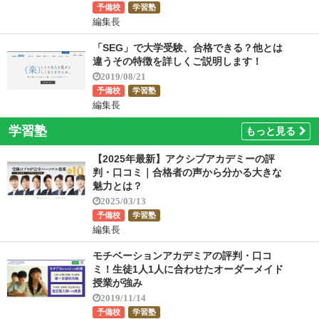
予備校
学習塾
編集長
「SEG」で大学受験、合格できる？他とは
違うその特徴を詳しくご説明します！
2019/08/21
予備校
学習塾
編集長
学習塾
もっと見る
【2025年最新】アクシブアカデミーの評
判・口コミ｜合格者の声から分かる大きな
魅力とは？
2025/03/13
予備校
学習塾
編集長
モチベーションアカデミアの評判・口コ
ミ！生徒1人1人に合わせたオーダーメイド
授業が強み
2019/11/14
予備校
学習塾