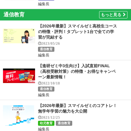
編集長
通信教育
もっと見る
【2026年最新】スマイルゼミ高校生コース
の特徴・評判！タブレット1台で全ての学
習が完結する
2023/05/26
通信教育
編集長
【進研ゼミ中3生向け】入試直前FINAL
（高校受験対策）の特徴・お得なキャンペ
ーン最新情報！
2022/10/18
通信教育
編集長
【2026年最新】スマイルゼミのコアトレ！
無学年学習の魅力を大公開
2021/12/25
幼児教育
通信教育
編集長