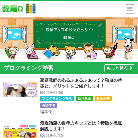
プログラミング学習
もっと見る
家庭教師のあるふぁるふぁって？独自の特
徴と、メリットをご紹介します！
2019/08/08
プログラミング学習
幼児教育
教育全般
英語学習
編集長
最近話題の自考力キッズとは？特徴を徹底
解説します！
2019/06/15