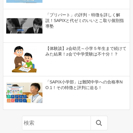
「プリバート」の評判・特徴を詳しく解
説！SAPIXと代ゼミのいいとこ取り個別指
導塾
【体験談】z会幼児～小学５年生まで続けて
みた結果！z会で中学受験は不十分！？
「SAPIX小学部」は難関中学への合格率N
O.1！その特徴と評判に迫る！