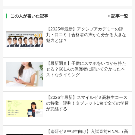
この人が書いた記事
記事一覧
【2025年最新】アクシブアカデミーの評
判・口コミ｜合格者の声から分かる大きな
魅力とは？
【最新調査】子供にスマホをいつから持た
せる？681人の保護者に聞いて分かったベ
ストなタイミング
【2026年最新】スマイルゼミ高校生コース
の特徴・評判！タブレット1台で全ての学習
が完結する
【進研ゼミ中3生向け】入試直前FINAL（高