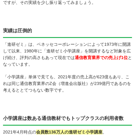
ですが、その実績を少し振り返ってみましょう。
実績は圧倒的
「進研ゼミ」は、ベネッセコーポレーションによって1973年に開講
して以来、1980年に「進研ゼミ小学講座」を開講するなど対象を広
げ続け、評判の高さもあって現在では
通信教育業界での売上げ1位
と
なっています。
「小学講座」単体で見ても、2021年度の売上高が623億もあり、こ
れは同じ通信教育業界のZ会（増進会出版社）が239億円であるのを
考えるととてつもない数字です。
小学講座は数ある通信教材でもトップクラスの利用者数
2021年4月時点の
会員数136万人の進研ゼミ小学講座
。