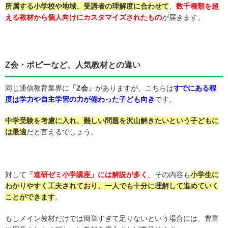
所属する小学校や地域、受講者の理解度に合わせて
、
数千種類を超
える教材から個人向けにカスタマイズされたもの
が届きます。
Z会・ポピーなど、人気教材との違い
同じ通信教育業界に
「Z会」
がありますが、こちらは
すでにある程
度は学力や自主学習の力が備わった子ども向き
です。
中学受験を考慮に入れ、難しい問題を沢山解きたいという子どもに
は最適
だと言えるでしょう。
対して
「進研ゼミ小学講座」には解説が多く
、その内容も
小学生に
わかりやすく工夫されており、一人でも十分に理解して進めていく
ことができます
。
もしメイン教材だけでは簡単すぎて足りないという場合には、豊富