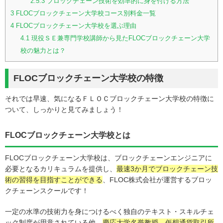
2.5.3
ブロックチェーン技術を効率的に身を付ける方法
3
FLOCブロックチェーン大学校コース別料金一覧
4
FLOCブロックチェーン大学校を選ぶ理由
4.1
現役ＳＥ兼専門学校講師から見たFLOCブロックチェーン大学
校の魅力とは？
FLOCブロックチェーン大学校の特徴
それでは早速、気になるＦＬＯＣブロックチェーン大学校の特徴に
ついて、しっかりと見てみましょう！
FLOCブロックチェーン大学校とは
FLOCブロックチェーン大学校は、ブロックチェーンエンジニアに
必要となるカリキュラムを提供し、
最速3か月でブロックチェーン技
術の習得を目指すことができる
、FLOC株式会社が運営するブロッ
クチェーンスクールです！
一定の水準の技術力を身につけるべく独自のテキスト・スキルチェ
ック制度が用意されている他、
慶応大学名誉教授、仮想通貨取引所