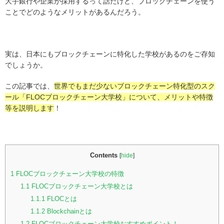
大手銀行や企業が採用するって話だけど、ブロックチェーンを使う
ことでどのようなメリットがあるんだろう。
実は、日本にもブロックチェーンに特化した学校があるのをご存知
でしょうか。
この記事では、
世界でもまだ少ないブロックチェーン特化型のスク
ール「FLOCブロックチェーン大学校」について、メリットや特徴
等を説明します
！
Contents
[
hide
]
1
FLOCブロックチェーン大学校の特徴
1.1
FLOCブロックチェーン大学校とは
1.1.1
FLOCとは
1.1.2
Blockchainとは
1.2
FLOCブロックチェーン大学校おすすめポイント！