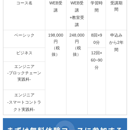
コース名
WEB受
WEB受
学習時
受講期
間
講
講
間
+教室受
講
ベーシック
198,000
248,000
8回×9
申込み
円
円
0分
から2年
（税
（税
間
ビジネス
12回×
抜）
抜）
60~90
エンジニア
分
-ブロックチェーン
実践科-
エンジニア
-スマートコントラ
クト実践科-