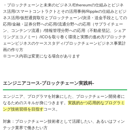
・ブロックチェーンと未来のビジネス/Ethereumの仕組みとビジネ
ス活用/スマートコントラクトとその活用事例/Rippleの仕組みとビジ
ネス活用/仮想通貨取引とブロックチェーン/決済・送金手段としての
応用/金融・証券分野への応用/流通分野への応用（サプライチェー
ン、コンテンツ流通）/情報管理分野への応用（不動産登記、シェア
リングエコノミー）/ICOを取り巻く環境と実際の進め方/ブロックチ
ェーンビジネスのケーススタディ/ブロックチェーンビジネス事業計
画の作り方
※コース内容は変更になる場合があります
エンジニアコース-ブロックチェーン実践科-
エンジニア、プログラマを対象にした、ブロックチェーン開発者に
なるためのスキルが身につきます。
実践的かつ応用的なプログラミ
ング技術習得を目指す
コース。
対象：ブロックチェーン技術者として活躍したい、あるいはフィン
テック業界で働きたい方