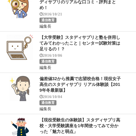
ディサプリのリアルな口コミ・評判まと
め！
2016/10/21
通信教育
編集長
【大学受験】スタディサプリと塾を併用し
てみてわかったこと｜センター試験対策は
足りるの！？
2016/10/06
通信教育
編集長
偏差値32から推薦で志望校合格！現役女子
高生のスタディサプリ リアル体験談【201
9年冬最新版】
2016/10/04
通信教育
編集長
【現役受験生の体験談】スタディサプリ高
校・大学受験講座を1年間使ってみて分か
った「魅力と弱点」