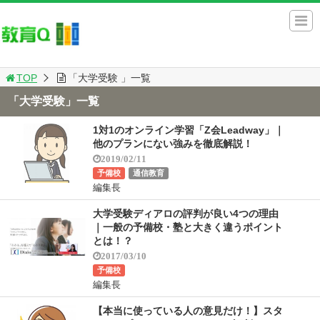
TOP
「大学受験 」一覧
「大学受験」一覧
1対1のオンライン学習「Z会Leadway」｜
他のプランにない強みを徹底解説！
2019/02/11
予備校
通信教育
編集長
大学受験ディアロの評判が良い4つの理由
｜一般の予備校・塾と大きく違うポイント
とは！？
2017/03/10
予備校
編集長
【本当に使っている人の意見だけ！】スタ