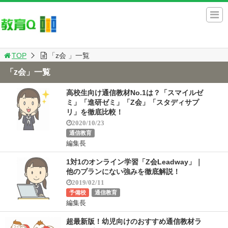
TOP
「z会 」一覧
「z会」一覧
高校生向け通信教材No.1は？「スマイルゼ
ミ」「進研ゼミ」「Z会」「スタディサプ
リ」を徹底比較！
2020/10/23
通信教育
編集長
1対1のオンライン学習「Z会Leadway」｜
他のプランにない強みを徹底解説！
2019/02/11
予備校
通信教育
編集長
超最新版！幼児向けのおすすめ通信教材ラ