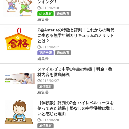
ンキング！
2019/02/10
幼児教育
通信教育
編集長
Z会Asteriaの特徴と評判｜これからの時代
に生きる無学年制カリキュラムのメリット
とは？
2018/06/17
英語学習
通信教育
編集長
スマイルゼミ中学1年生の特徴｜料金・教
材内容を徹底解説
2018/02/27
通信教育
編集長
【体験談】評判のZ会 ハイレベルコースを
使ってみた結果｜塾なしの中学受験は難し
いと感じた理由
2016/06/20
通信教育