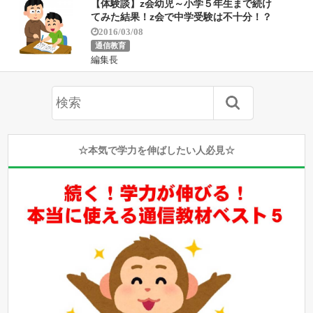
【体験談】z会幼児～小学５年生まで続け
てみた結果！z会で中学受験は不十分！？
2016/03/08
通信教育
編集長
☆本気で学力を伸ばしたい人必見☆